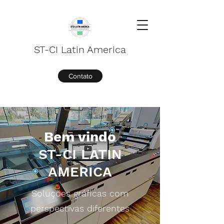
ST-CI Latin America
Contato
Bem vindo
ST-CI LATIN
AMERICA
Soluções gráficas com
perspectivas diferentes